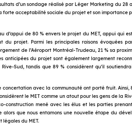
ultats d’un sondage réalisé par Léger Marketing du 28 av
la forte acceptabilité sociale du projet et son importance
u d’appui de 80 % envers le projet du MET, appui qui es
du projet. Parmi les principales raisons évoquées par 
gement de l’Aéroport Montréal-Trudeau, 21 % sa proximité
 anticipées du projet sont également largement reconnu
 Rive-Sud, tandis que 89 % considèrent qu’il soutiend
concertation avec la communauté ont porté fruit. Ainsi, 
% considèrent le MET comme un atout pour les gens de la Ri
co-construction mené avec les élus et les parties prenan
e alors que nous entamons une nouvelle étape du déve
t légales du MET.