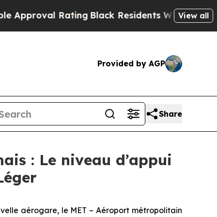
roval Rating
Black Residents Warned of Abusive C
View all
Provided by AGP
Share
mais : Le niveau d’appui
Léger
lle aérogare, le MET – Aéroport métropolitain