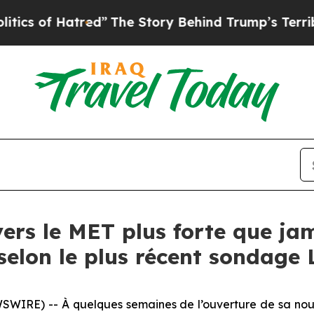
of Hatred”
The Story Behind Trump’s Terrible App
vers le MET plus forte que ja
selon le plus récent sondage 
IRE) -- À quelques semaines de l’ouverture de sa nouve