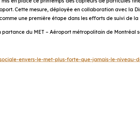
 a mis en place ce printemps des capteurs de particules fin
aéroport. Cette mesure, déployée en collaboration avec la D
t comme une première étape dans les efforts de suivi de la q
partance du MET – Aéroport métropolitain de Montréal son
-sociale-envers-le-met-plus-forte-que-jamais-le-niveau-d