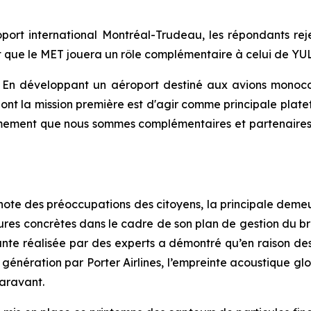
roport international Montréal-Trudeau, les répondants re
nt que le MET jouera un rôle complémentaire à celui de YUL
« En développant un aéroport destiné aux avions monocou
nt la mission première est d'agir comme principale platef
rmement que nous sommes complémentaires et partenaires 
te des préoccupations des citoyens, la principale demeura
res concrètes dans le cadre de son plan de gestion du brui
nte réalisée par des experts a démontré qu’en raison des
 génération par Porter Airlines, l’empreinte acoustique gl
paravant.