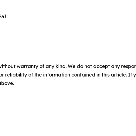
éal
without warranty of any kind. We do not accept any responsib
r reliability of the information contained in this article. I
 above.